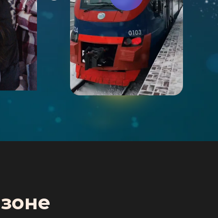
видео
-зоне