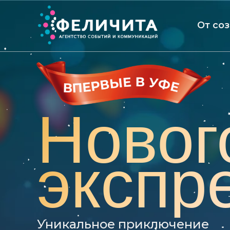
От со
Новог
экспр
Уникальное приключение