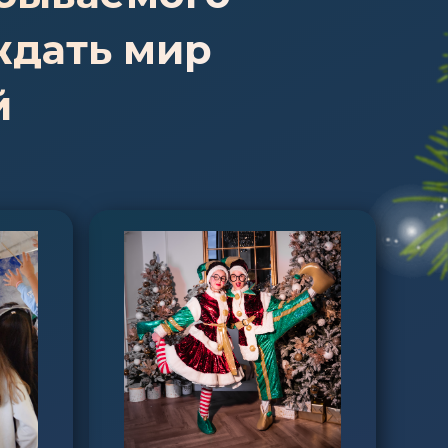
ждать мир
й