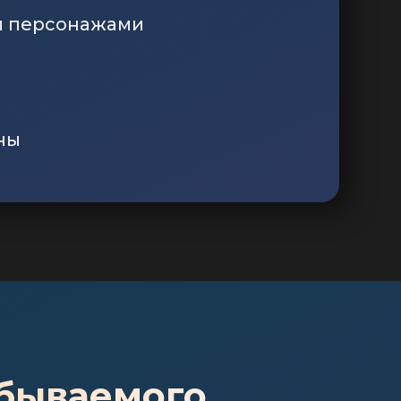
и персонажами
ны
бываемого