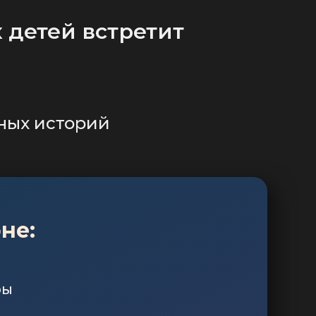
 детей встретит
!
чных историй
не:
ры