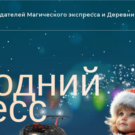
здателей Магического экспресса и Деревн
одний
есс